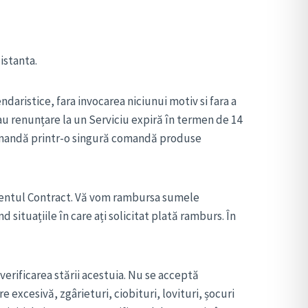
istanta.
daristice, fara invocarea niciunui motiv si fara a
sau renunțare la un Serviciu expiră în termen de 14
 comandă printr-o singură comandă produse
ezentul Contract. Vă vom rambursa sumele
situațiile în care ați solicitat plată ramburs. În
erificarea stării acestuia. Nu se acceptă
excesivă, zgârieturi, ciobituri, lovituri, șocuri