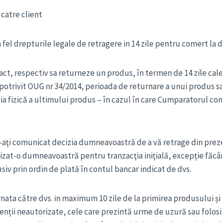
 catre client
n fel drepturile legale de retragere in 14 zile pentru comert la d
t, respectiv sa returneze un produs, în termen de 14 zile calen
, potrivit OUG nr 34/2014, perioada de returnare a unui produs 
sesia fizică a ultimului produs – în cazul în care Cumparatorul
 ne-aţi comunicat decizia dumneavoastră de a vă retrage din pr
izat-o dumneavoastră pentru tranzacţia iniţială, excepție făcând 
iv prin ordin de plată în contul bancar indicat de dvs.
ata către dvs. in maximum 10 zile de la primirea produsului și v
ții neautorizate, cele care prezintă urme de uzură sau folosire 