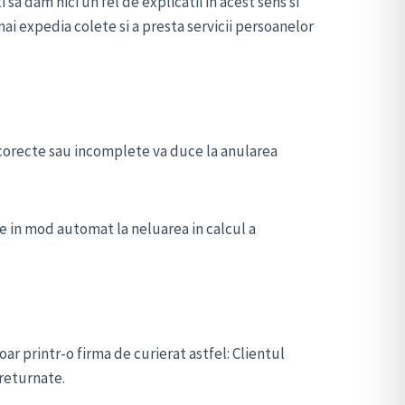
 dam nici un fel de explicatii in acest sens si
i expedia colete si a presta servicii persoanelor
 incorecte sau incomplete va duce la anularea
e in mod automat la neluarea in calcul a
ar printr-o firma de curierat astfel: Clientul
 returnate.