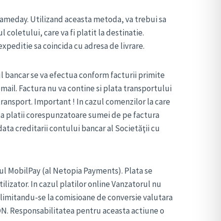
Sameday. Utilizand aceasta metoda, va trebui sa
 coletului, care va fi platit la destinatie.
expeditie sa coincida cu adresa de livrare.
l bancar se va efectua conform facturii primite
email. Factura nu va contine si plata transportului
transport. Important ! In cazul comenzilor la care
rea platii corespunzatoare sumei de pe factura
ata creditarii contului bancar al Societăţii cu
mul MobilPay (al Netopia Payments). Plata se
lizator. In cazul platilor online Vanzatorul nu
elimitandu-se la comisioane de conversie valutara
RON. Responsabilitatea pentru aceasta actiune o