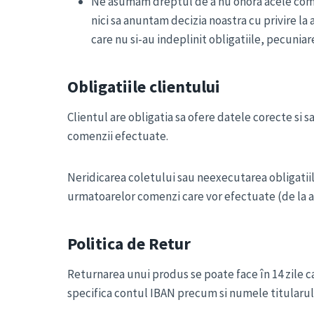
Ne asumam dreptul de a nu onora acele comenz
nici sa anuntam decizia noastra cu privire l
care nu si-au indeplinit obligatiile, pecuniar
Obligatiile clientului
Clientul are obligatia sa ofere datele corecte si 
comenzii efectuate.
Neridicarea coletului sau neexecutarea obligatiil
urmatoarelor comenzi care vor efectuate (de la ac
Politica de Retur
Returnarea unui produs se poate face în 14 zile cal
specifica contul IBAN precum si numele titularului