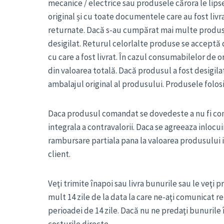
mecanice / electrice sau produsele cărora le lipses
original și cu toate documentele care au fost li
returnate. Dacă s-au cumpărat mai multe produse 
desigilat. Returul celorlalte produse se acceptă dac
cu care a fost livrat. În cazul consumabilelor de 
din valoarea totală. Dacă produsul a fost desigila
ambalajul original al produsului. Produsele folosi
Daca produsul comandat se dovedeste a nu fi conf
integrala a contravalorii. Daca se agreeaza inlocu
rambursare partiala pana la valoarea produsului i
client.
Veţi trimite înapoi sau livra bunurile sau le veţi p
mult 14 zile de la data la care ne-aţi comunicat 
perioadei de 14 zile. Dacă nu ne predaţi bunurile