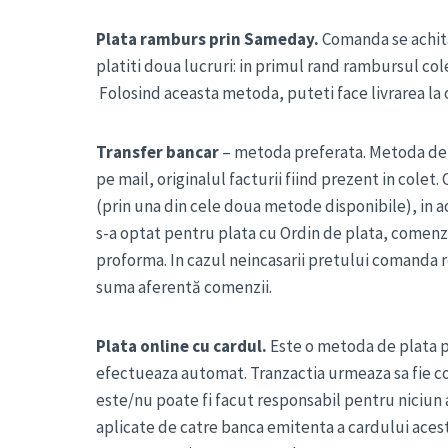
Plata ramburs prin Sameday.
Comanda se achita
platiti doua lucruri: in primul rand rambursul cole
Folosind aceasta metoda, puteti face livrarea la o
Transfer bancar
– metoda preferata. Metoda de pl
pe mail, originalul facturii fiind prezent in cole
(prin una din cele doua metode disponibile), in ac
s-a optat pentru plata cu Ordin de plata, comenzi
proforma. In cazul neincasarii pretului comanda re
suma aferentă comenzii.
Plata online cu cardul.
Este o metoda de plata pr
efectueaza automat. Tranzactia urmeaza sa fie con
este/nu poate fi facut responsabil pentru niciun
aplicate de catre banca emitenta a cardului aces