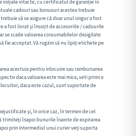
inițiale intacte, cu certificatul de garanție în
entuale cadouri sau bonusuri acestea trebuie
rebuie să se asigure că doar unul singur a fost
a fost livrat și însoțit de accesoriile / cadourile
trar se scade valoarea consumabilelor desigilate
să fie acceptat. Vă rugăm să nu lipiți etichete pe
narea acestuia pentru inlocuire sau rambursarea
espectiv daca valoarea este mai mica, veti primi o
nlocuitor, daca este cazul, sunt suportate de
ejustificate şi, în orice caz, în termen de cel
 trimiteţi înapoi bunurile înainte de expirarea
apoi prin intermediul unui curier veţi suporta