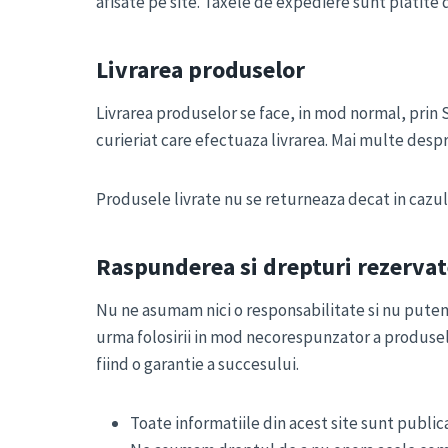
afisate pe site. Taxele de expediere sunt platite
Livrarea produselor
Livrarea produselor se face, in mod normal, prin S
curieriat care efectuaza livrarea. Mai multe despr
Produsele livrate nu se returneaza decat in cazul
Raspunderea si drepturi rezervat
Nu ne asumam nici o responsabilitate si nu putem f
urma folosirii in mod necorespunzator a produselo
fiind o garantie a succesului.
Toate informatiile din acest site sunt public