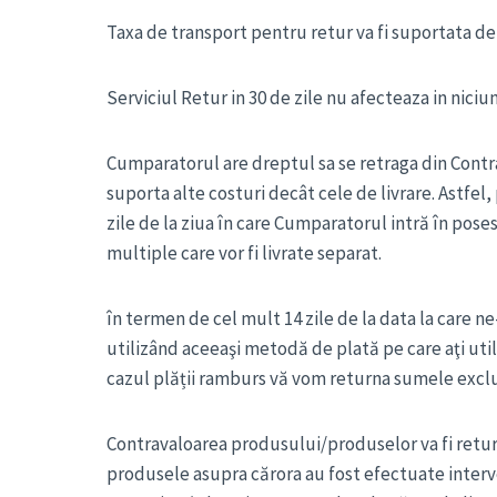
Taxa de transport pentru retur va fi suportata de
Serviciul Retur in 30 de zile nu afecteaza in niciu
Cumparatorul are dreptul sa se retraga din Contrac
suporta alte costuri decât cele de livrare. Astfel
zile de la ziua în care Cumparatorul intră în po
multiple care vor fi livrate separat.
în termen de cel mult 14 zile de la data la care
utilizând aceeaşi metodă de plată pe care aţi util
cazul plății ramburs vă vom returna sumele exclus
Contravaloarea produsului/produselor va fi return
produsele asupra cărora au fost efectuate interven