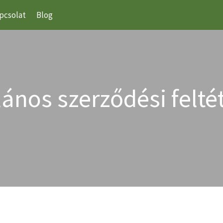
pcsolat
Blog
lános szerződési felté