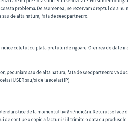
i care nu prezinta suficienta seriozitate. Nu suntem obligati sa
a aceasta problema. De asemenea, ne rezervam dreptul de a nu ma
e sau de alta natura, fata de seedpartner.ro.
sa ridice coletul cu plata pretului de rigoare. Oferirea de date
or, pecuniare sau de alta natura, fata de seedpartner.ro va duc
elasi USER sau/si de la acelasi IP).
endaristice de la momentul livrării/ridicării. Returul se face do
 de cont pe o copie a facturii si il trimite o data cu produsele