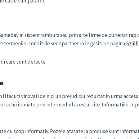
 de catre cumparator.
ameday in sistem ramburs sau prin alte firme de curieriat rapid. 
e termenii si conditiile seedpartner.ro le gasiti pe pagina
Szállí
 in care sunt defecte.
e
i facuti vinovati de nici un prejudiciu rezultat in urma accesari
r achizitionate prin intermediul acestui site. Informatiile cup
ate cu scop informativ. Pozele atasate la produse sunt informati