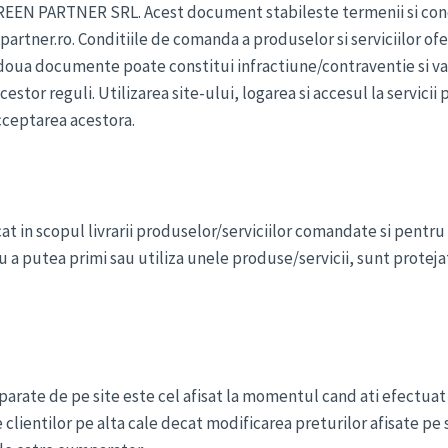
EEN PARTNER SRL. Acest document stabileste termenii si conditi
rtner.ro. Conditiile de comanda a produselor si serviciilor ofer
le doua documente poate constitui infractiune/contraventie si va f
estor reguli. Utilizarea site-ului, logarea si accesul la servic
cceptarea acestora.
cat in scopul livrarii produselor/serviciilor comandate si pentru 
u a putea primi sau utiliza unele produse/servicii, sunt protejat
parate de pe site este cel afisat la momentul cand ati efectuat
 clientilor pe alta cale decat modificarea preturilor afisate pe 