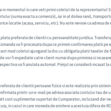
 in momentul in care veti primi coletul de la reprezentantul 
tului (suma exacta a comenzii), iar in al doilea rand, transportul
rice locatie (acasa, serviciu, etc). Nu este nevoie ca adresa de 
ata preferata de clientii cu persoanalitate juridica. Transferu
t. Comanda va fi procesata dupa ce primim confirmarea platii pe 
est mod coletul ajungand la dvs cu obligatia platii taxelor de 
le vor fi expediate catre client numai dupa primirea si incasa
spectiva va fi anulata automat. Preţul se consideră incasat la d
eferata de clientii persoane fizice si este realizata prin siste
firmata printr-un e-mail pe adresa asociata contului tau de uti
 alt cost suplimentar suportat de Cumparator, incluzand dar n
tuia, in cazul in care moneda de emitere a acestuia difera de 