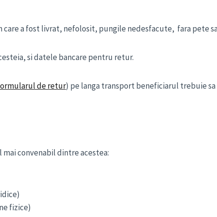
n care a fost livrat, nefolosit, pungile nedesfacute, fara pete sau
cesteia, si datele bancare pentru retur.
formularul de retur
) pe langa transport beneficiarul trebuie sa
el mai convenabil dintre acestea:
idice)
e fizice)