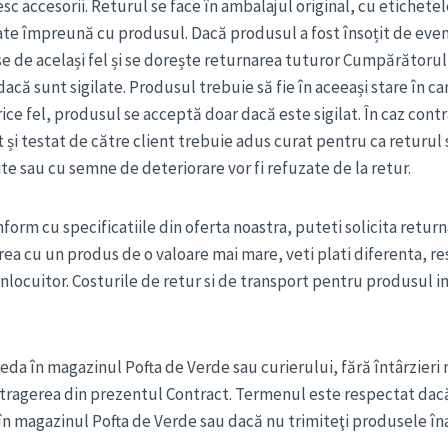
c accesorii. Returul se face în ambalajul original, cu etichetele 
vrate împreună cu produsul. Dacă produsul a fost însoțit de ev
de același fel și se dorește returnarea tuturor Cumpărătorul t
ă sunt sigilate. Produsul trebuie să fie în aceeași stare în care 
orice fel, produsul se acceptă doar dacă este sigilat. În caz con
t și testat de către client trebuie adus curat pentru ca returul 
te sau cu semne de deteriorare vor fi refuzate de la retur.
orm cu specificatiile din oferta noastra, puteti solicita retur
irea cu un produs de o valoare mai mare, veti plati diferenta, r
nlocuitor. Costurile de retur si de transport pentru produsul i
reda în magazinul Pofta de Verde sau curierului, fără întârzieri n
retragerea din prezentul Contract. Termenul este respectat dacă
 în magazinul Pofta de Verde sau dacă nu trimiteţi produsele în