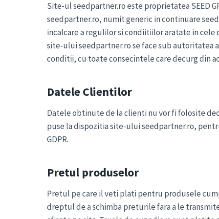
Site-ul seedpartner.ro este proprietatea SEED GR
seedpartner.ro, numit generic in continuare seedpa
incalcare a regulilor si condiitiilor aratate in ce
site-ului seedpartner.ro se face sub autoritatea ac
conditii, cu toate consecintele care decurg din a
Datele Clientilor
Datele obtinute de la clienti nu vor fi folosite de
puse la dispozitia site-ului seedpartner.ro, pentr
GDPR.
Pretul produselor
Pretul pe care il veti plati pentru produsele cum
dreptul de a schimba preturile fara a le transmite